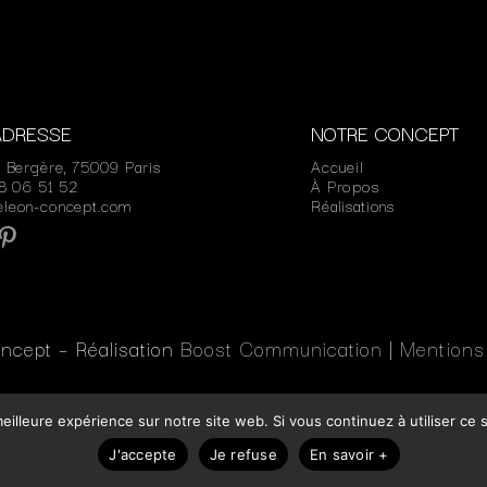
ADRESSE
NOTRE CONCEPT
e Bergère, 75009 Paris
Accueil
48 06 51 52
À Propos
eleon-concept.com
Réalisations
cept – Réalisation
Boost Communication
|
Mentions
eilleure expérience sur notre site web. Si vous continuez à utiliser ce
J'accepte
Je refuse
En savoir +