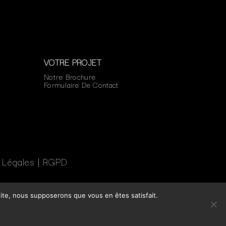
VOTRE PROJET
Notre Brochure
Formulaire De Contact
 Légales
|
RGPD
 site, nous supposerons que vous en êtes satisfait.
UN PROJET ?