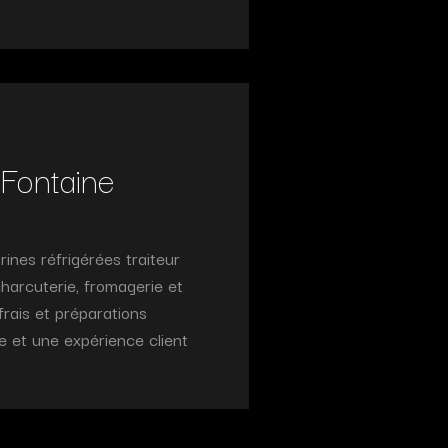
 Fontaine
ines réfrigérées traiteur
harcuterie, fromagerie et
frais et préparations
e et une expérience client