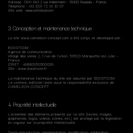
Adresse
: OVH SAS 2 rue Kellermann - 59100 Roubaix - France
Téléphone : +33 (0)9 72 10 10 07
Site web
:
www.ovhcloud.com
3. Conception et maintenance technique
Le site www.cameleon-concept.com a été conçu et développé par :
BOOSTCOM
Agence de communication
Village des voiles 2, 1 rue de l'union, 59520 Marquette-lez-Lille –
France
SIRET : 49880150500039
Site :
www.boostcom.fr
La maintenance technique du site est assurée par BOOSTCOM.
Le contenu éditorial reste sous la responsabilité exclusive de
CAMELEON CONCEPT.
4. Propriété intellectuelle
L'ensemble des éléments présents sur ce site (textes, images,
graphismes, logos, vidéos, icônes, etc.) est protégé par la législation
en vigueur sur la propriété intellectuelle.
Toute reproduction, représentation, modification, adaptation,