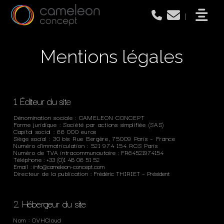
|
Mentions légales
1. Éditeur du site
Dénomination sociale : CAMELEON CONCEPT
Forme juridique : Société par actions simplifiée (SAS)
Capital social : 66 000 euros
Siège social : 30 bis Rue Bergère, 75009 Paris – France
Numéro d’immatriculation : 521 974 154 RCS Paris
Numéro de TVA intracommunautaire
: FR64521974154
Téléphone
: +33 (0)1 48 06 51 52
Email
: info@cameleon-concept.com
Directeur de la publication
: Frédéric THIRIET – Président
2. Hébergeur du site
Nom : OVHCloud