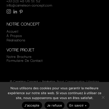
+33 (0)1 48 06 51 52
info@cameleon-concept.com
NOTRE CONCEPT
Accueil
À Propos
Réalisations
VOTRE PROJET
Notre Brochure
Formulaire De Contact
© Caméléon Concept – Réalisation
Boost Communication
|
Mentions
Légales
|
RGPD
Nous utilisons des cookies pour vous garantir la meilleure
expérience sur notre site web. Si vous continuez à utiliser ce
site, nous supposerons que vous en êtes satisfait.
J'accepte
Je refuse
En savoir +
UN PROJET ?